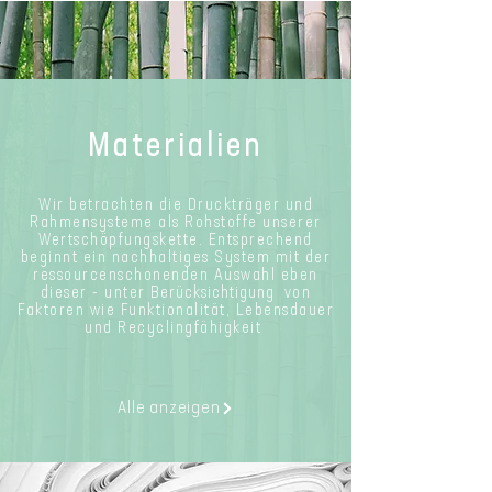
Materialien
Wir betrachten die Druckträger und
Rahmensysteme als Rohstoffe unserer
Wertschöpfungskette. Entsprechend
beginnt ein nachhaltiges System
mit der
ressourcenschonenden Auswahl eben
dieser -
unter
Berücksichtigung
von
Faktoren wie F
unktionalität, L
ebensdauer
und Recyclingfähigkeit
Alle anzeigen