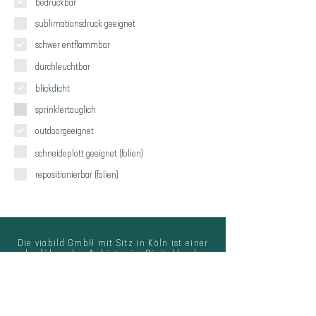
bedruckbar
sublimationsdruck
geeignet
schwer entflammbar
durchleuchtbar
blickdicht
sprinklertauglich
outdoorgeeignet
schneideplott geeignet (folien)
repositionierbar (folien)
Die viabild GmbH mit Sitz in Köln ist einer
der führenden Anbieter im Digitaldruck.
Qualität und Nachhaltigkeit sind
die
Eckpfeiler
des
unternehmerischen
Handelns,
moderne
Druckmaschinen und innovative Materialien
die Basis für hochwertige Produkte, die