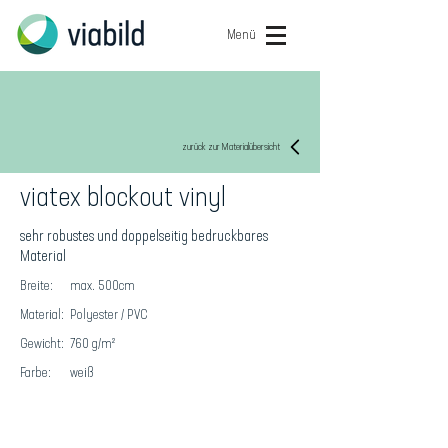
Menü
zurück zur Materialübersicht
viatex blockout vinyl
sehr robustes und doppelseitig bedruckbares
Material
Breite:
max. 500cm
Material:
Polyester / PVC
Gewicht:
760 g/m²
Farbe:
weiß