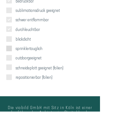
bedruckbar
sublimationsdruck
geeignet
schwer entflammbar
durchleuchtbar
blickdicht
sprinklertauglich
outdoorgeeignet
schneideplott geeignet (folien)
repositionierbar (folien)
Die viabild GmbH mit Sitz in Köln ist einer
der führenden Anbieter im Digitaldruck.
Qualität und Nachhaltigkeit sind
die
Eckpfeiler
des
unternehmerischen
Handelns,
moderne
Druckmaschinen und innovative Materialien
die Basis für hochwertige Produkte, die